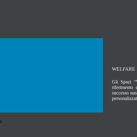
mensa
WELFARE
Gli Spazi “
riferimento
successo nas
personalizzat