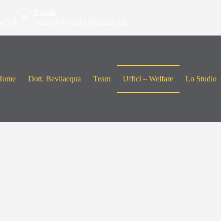
Email:
 4210
studio@drivanbevilacqua.com
Home
Dott. Bevilacqua
Team
Uffici – Welfare
Lo Studio