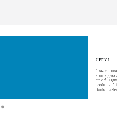
sala riunion
UFFICI
Grazie a una
e un approcci
attività. Ogn
produttività
riunioni azie