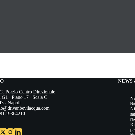
FO
NEWS 
G. Porzio Centro Direzionale
a G1 - Piano 17 - Scala C
Nu
3 - Napoli
No
dio@drivanbevilacqua.com
Ni
081.19364210
sa
No
Ri
pe
No